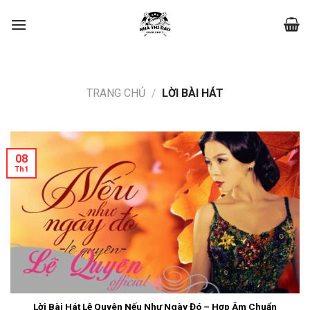
Skip
to
content
TRANG CHỦ
/
LỜI BÀI HÁT
08
Th1
Lời Bài Hát Lệ Quyên Nếu Như Ngày Đó – Hợp Âm Chuẩn