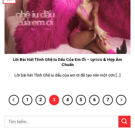
Lời Bài Hát Tlinh Ghệ Iu Dấu Của Em Ơi – Lyrics & Hợp Âm
Chuẩn
Lời bài hát Tlinh Ghệ iu dấu của em ơi đã tạo nên một cơn [...]
1
2
3
4
5
6
7