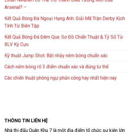
Arsenal? –
Kết Quả Bóng Đá Ngoại Hạng Anh: Giải Mã Trận Derby Kịch
Tính Từ Biên Tập
Kết Quả Bóng Đá Đêm Qua: Sơ Đồ Chiến Thuật & Tỷ Số Từ
BLV Kỳ Cựu
Kỹ thuật Jump Shot: Bật nhảy ném bóng chuẩn xác
Cách ném bóng rổ 3 điểm chuẩn xác và đúng tư thế
Các chiến thuật phòng ngự phản công hay nhất hiện nay
THÔNG TIN LIÊN HỆ
Nhà thi đấu Quân Khu 7 là một địa điểm tổ chức sự kiện lớn