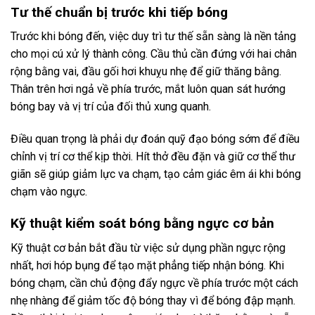
Tư thế chuẩn bị trước khi tiếp bóng
Trước khi bóng đến, việc duy trì tư thế sẵn sàng là nền tảng
cho mọi cú xử lý thành công. Cầu thủ cần đứng với hai chân
rộng bằng vai, đầu gối hơi khuỵu nhẹ để giữ thăng bằng.
Thân trên hơi ngả về phía trước, mắt luôn quan sát hướng
bóng bay và vị trí của đối thủ xung quanh.
Điều quan trọng là phải dự đoán quỹ đạo bóng sớm để điều
chỉnh vị trí cơ thể kịp thời. Hít thở đều đặn và giữ cơ thể thư
giãn sẽ giúp giảm lực va chạm, tạo cảm giác êm ái khi bóng
chạm vào ngực.
Kỹ thuật kiểm soát bóng bằng ngực cơ bản
Kỹ thuật cơ bản bắt đầu từ việc sử dụng phần ngực rộng
nhất, hơi hóp bụng để tạo mặt phẳng tiếp nhận bóng. Khi
bóng chạm, cần chủ động đẩy ngực về phía trước một cách
nhẹ nhàng để giảm tốc độ bóng thay vì để bóng đập mạnh.