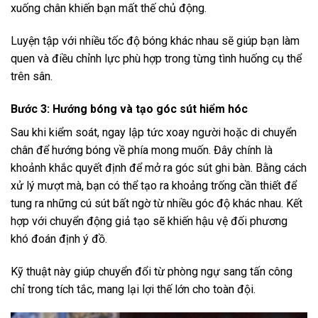
xuống chân khiến bạn mất thế chủ động.
Luyện tập với nhiều tốc độ bóng khác nhau sẽ giúp bạn làm
quen và điều chỉnh lực phù hợp trong từng tình huống cụ thể
trên sân.
Bước 3: Hướng bóng và tạo góc sút hiểm hóc
Sau khi kiểm soát, ngay lập tức xoay người hoặc di chuyển
chân để hướng bóng về phía mong muốn. Đây chính là
khoảnh khắc quyết định để mở ra góc sút ghi bàn. Bằng cách
xử lý mượt mà, bạn có thể tạo ra khoảng trống cần thiết để
tung ra những cú sút bất ngờ từ nhiều góc độ khác nhau. Kết
hợp với chuyển động giả tạo sẽ khiến hậu vệ đối phương
khó đoán định ý đồ.
Kỹ thuật này giúp chuyển đổi từ phòng ngự sang tấn công
chỉ trong tích tắc, mang lại lợi thế lớn cho toàn đội.