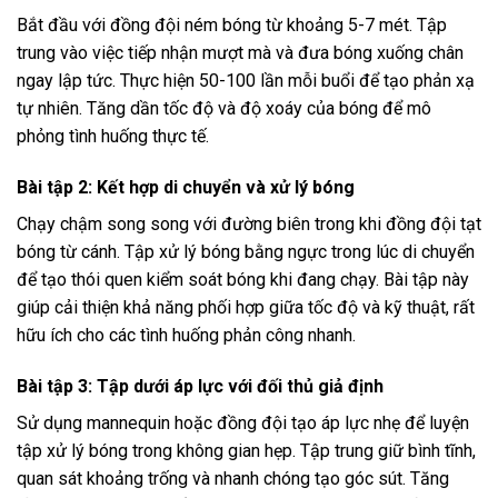
Bắt đầu với đồng đội ném bóng từ khoảng 5-7 mét. Tập
trung vào việc tiếp nhận mượt mà và đưa bóng xuống chân
ngay lập tức. Thực hiện 50-100 lần mỗi buổi để tạo phản xạ
tự nhiên. Tăng dần tốc độ và độ xoáy của bóng để mô
phỏng tình huống thực tế.
Bài tập 2: Kết hợp di chuyển và xử lý bóng
Chạy chậm song song với đường biên trong khi đồng đội tạt
bóng từ cánh. Tập xử lý bóng bằng ngực trong lúc di chuyển
để tạo thói quen kiểm soát bóng khi đang chạy. Bài tập này
giúp cải thiện khả năng phối hợp giữa tốc độ và kỹ thuật, rất
hữu ích cho các tình huống phản công nhanh.
Bài tập 3: Tập dưới áp lực với đối thủ giả định
Sử dụng mannequin hoặc đồng đội tạo áp lực nhẹ để luyện
tập xử lý bóng trong không gian hẹp. Tập trung giữ bình tĩnh,
quan sát khoảng trống và nhanh chóng tạo góc sút. Tăng