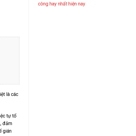
công hay nhất hiện nay
ệt là các
iệc tự tổ
p, đảm
ế gián