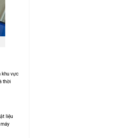
m khu vực
 thời
ật liệu
, máy