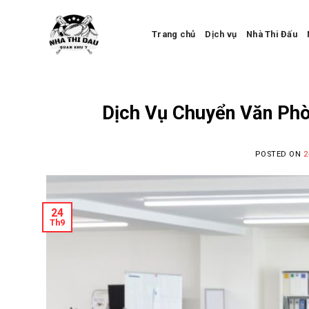
Skip
to
Trang chủ
Dịch vụ
Nhà Thi Đấu
content
Dịch Vụ Chuyển Văn Phò
POSTED ON
2
24
Th9