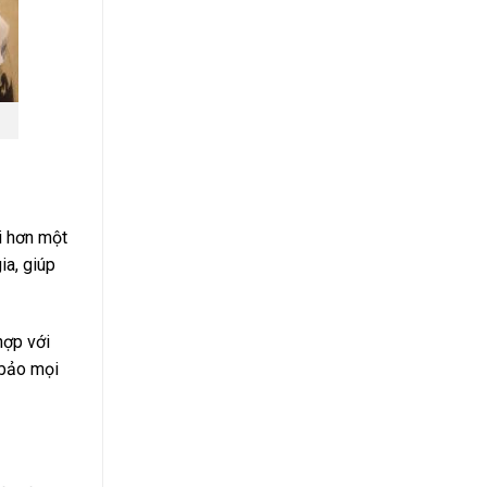
i hơn một
ia, giúp
hợp với
 bảo mọi