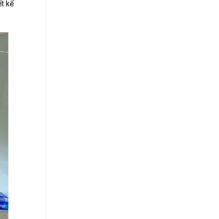
ết kế