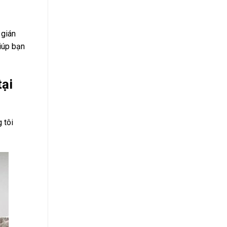
 gián
iúp bạn
tại
 tôi