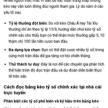
Nhiều người thắc mắc vì sao dù xác suất trúng thấp nhưng
kèo này vẫn luôn đông đúc người tham gia. Lý do nằm ở các
yếu tố sau:
Tỷ lệ thưởng đột biến:
So với kèo Châu Á hay Tài Xỉu
thường chỉ ăn theo tỷ lệ 1:0.9, hướng dẫn chơi kèo tỷ số
chính xác cho thấy bạn có thể nhận mức thưởng gấp 5, 10
thậm chí 100 lần tiền cược ban đầu.
Đa dạng lựa chọn:
Bạn có thể đặt cược nhiều tỷ số trong
cùng một trận đấu để gia tăng cơ hội chiến thắng.
Thử thách tư duy:
Đây là nơi để các chuyên gia phân tích
thể hiện trình độ đọc trận đấu và dự đoán diễn biến thực
tế trên sân.
Cách đọc bảng kèo tỷ số chính xác tại nhà cái
trực tuyến
Phân biệt các tỷ số phổ biến và ký hiệu trên bảng kèo