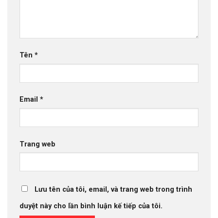
Tên
*
Email
*
Trang web
Lưu tên của tôi, email, và trang web trong trình
duyệt này cho lần bình luận kế tiếp của tôi.