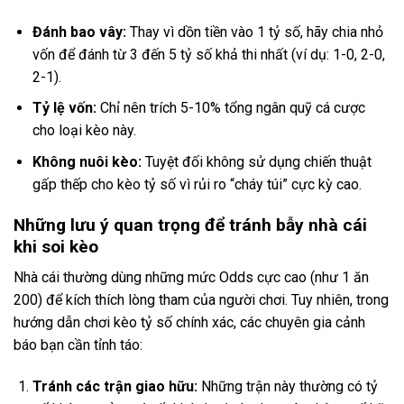
Đánh bao vây:
Thay vì dồn tiền vào 1 tỷ số, hãy chia nhỏ
vốn để đánh từ 3 đến 5 tỷ số khả thi nhất (ví dụ: 1-0, 2-0,
2-1).
Tỷ lệ vốn:
Chỉ nên trích 5-10% tổng ngân quỹ cá cược
cho loại kèo này.
Không nuôi kèo:
Tuyệt đối không sử dụng chiến thuật
gấp thếp cho kèo tỷ số vì rủi ro “cháy túi” cực kỳ cao.
Những lưu ý quan trọng để tránh bẫy nhà cái
khi soi kèo
Nhà cái thường dùng những mức Odds cực cao (như 1 ăn
200) để kích thích lòng tham của người chơi. Tuy nhiên, trong
hướng dẫn chơi kèo tỷ số chính xác, các chuyên gia cảnh
báo bạn cần tỉnh táo:
Tránh các trận giao hữu:
Những trận này thường có tỷ