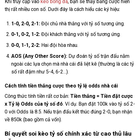
Khi truy cập vào
kèo bóng đá
, bạn sẽ thấy bảng cược hiển
thị rất nhiều con số. Dưới đây là cách hiểu các ký hiệu:
1-0, 2-0, 2-1:
Đội chủ nhà thắng với tỷ số tương ứng.
0-1, 0-2, 1-2:
Đội khách thắng với tỷ số tương ứng.
0-0, 1-1, 2-2:
Hai đội hòa nhau.
AOS (Any Other Score):
Dự đoán tỷ số trận đấu nằm
ngoài các lựa chọn mà nhà cái đã liệt kê (thường là các tỷ
số rất đậm như 5-4, 6-2…).
Cách tính tiền thắng cược theo tỷ lệ odds nhà cái
Công thức tính tiền rất cơ bản:
Tiền thắng = Tiền đặt cược
x Tỷ lệ Odds của tỷ số đó
. Ví dụ: Bạn đặt 100k vào tỷ số 2-
0 với Odds là 8.5. Nếu trận đấu kết thúc đúng 2-0, bạn nhận
về 850k (bao gồm cả vốn).
Bí quyết soi kèo tỷ số chính xác từ cao thủ lâu