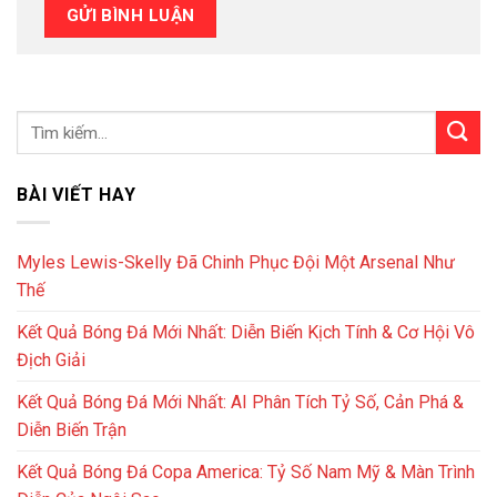
BÀI VIẾT HAY
Myles Lewis-Skelly Đã Chinh Phục Đội Một Arsenal Như
Thế
Kết Quả Bóng Đá Mới Nhất: Diễn Biến Kịch Tính & Cơ Hội Vô
Địch Giải
Kết Quả Bóng Đá Mới Nhất: AI Phân Tích Tỷ Số, Cản Phá &
Diễn Biến Trận
Kết Quả Bóng Đá Copa America: Tỷ Số Nam Mỹ & Màn Trình