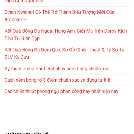
Diễn Của Ngôi Sao
Ethan Nwaneri Có Thể Trở Thành Biểu Tượng Mới Của
Arsenal? –
Kết Quả Bóng Đá Ngoại Hạng Anh: Giải Mã Trận Derby Kịch
Tính Từ Biên Tập
Kết Quả Bóng Đá Đêm Qua: Sơ Đồ Chiến Thuật & Tỷ Số Từ
BLV Kỳ Cựu
Kỹ thuật Jump Shot: Bật nhảy ném bóng chuẩn xác
Cách ném bóng rổ 3 điểm chuẩn xác và đúng tư thế
Các chiến thuật phòng ngự phản công hay nhất hiện nay