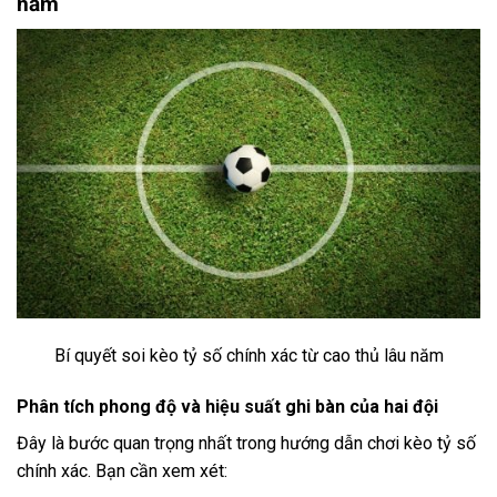
năm
Bí quyết soi kèo tỷ số chính xác từ cao thủ lâu năm
Phân tích phong độ và hiệu suất ghi bàn của hai đội
Đây là bước quan trọng nhất trong hướng dẫn chơi kèo tỷ số
chính xác. Bạn cần xem xét: