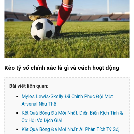
Kèo tỷ số chính xác là gì và cách hoạt động
Bài viết liên quan:
Myles Lewis-Skelly Đã Chinh Phục Đội Một
Arsenal Như Thế
Kết Quả Bóng Đá Mới Nhất: Diễn Biến Kịch Tính &
Cơ Hội Vô Địch Giải
Kết Quả Bóng Đá Mới Nhất: AI Phân Tích Tỷ Số,