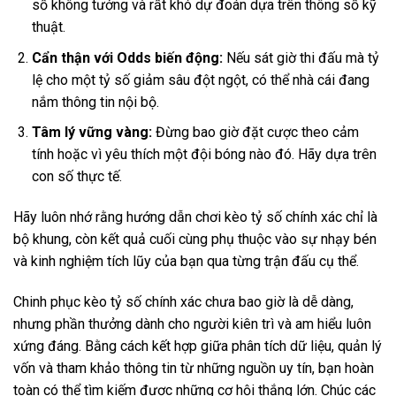
số không tưởng và rất khó dự đoán dựa trên thông số kỹ
thuật.
Cẩn thận với Odds biến động:
Nếu sát giờ thi đấu mà tỷ
lệ cho một tỷ số giảm sâu đột ngột, có thể nhà cái đang
nắm thông tin nội bộ.
Tâm lý vững vàng:
Đừng bao giờ đặt cược theo cảm
tính hoặc vì yêu thích một đội bóng nào đó. Hãy dựa trên
con số thực tế.
Hãy luôn nhớ rằng hướng dẫn chơi kèo tỷ số chính xác chỉ là
bộ khung, còn kết quả cuối cùng phụ thuộc vào sự nhạy bén
và kinh nghiệm tích lũy của bạn qua từng trận đấu cụ thể.
Chinh phục kèo tỷ số chính xác chưa bao giờ là dễ dàng,
nhưng phần thưởng dành cho người kiên trì và am hiểu luôn
xứng đáng. Bằng cách kết hợp giữa phân tích dữ liệu, quản lý
vốn và tham khảo thông tin từ những nguồn uy tín, bạn hoàn
toàn có thể tìm kiếm được những cơ hội thắng lớn. Chúc các