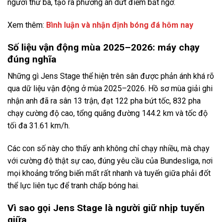
người thứ ba, tạo ra phương án dứt điểm bất ngờ.
Xem thêm:
Bình luận và nhận định bóng đá hôm nay
Số liệu vận động mùa 2025–2026: máy chạy
đúng nghĩa
Những gì Jens Stage thể hiện trên sân được phản ánh khá rõ
qua dữ liệu vận động ở mùa 2025–2026. Hồ sơ mùa giải ghi
nhận anh đã ra sân 13 trận, đạt 122 pha bứt tốc, 832 pha
chạy cường độ cao, tổng quãng đường 144.2 km và tốc độ
tối đa 31.61 km/h.
Các con số này cho thấy anh không chỉ chạy nhiều, mà chạy
với cường độ thật sự cao, đúng yêu cầu của Bundesliga, nơi
mọi khoảng trống biến mất rất nhanh và tuyến giữa phải đốt
thể lực liên tục để tranh chấp bóng hai.
Vì sao gọi Jens Stage là người giữ nhịp tuyến
giữa