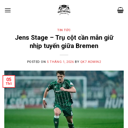
Skip
to
content
TIN TỨC
Jens Stage – Trụ cột cần mẫn giữ
nhịp tuyến giữa Bremen
POSTED ON
5 THÁNG 1, 2026
BY
QK7 ADMIN2
05
Th1