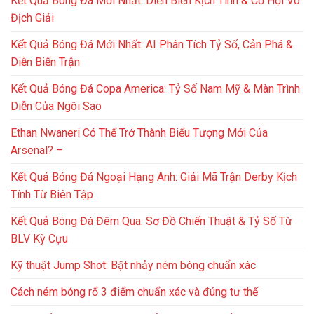
Kết Quả Bóng Đá Mới Nhất: Diễn Biến Kịch Tính & Cơ Hội Vô
Địch Giải
Kết Quả Bóng Đá Mới Nhất: AI Phân Tích Tỷ Số, Cản Phá &
Diễn Biến Trận
Kết Quả Bóng Đá Copa America: Tỷ Số Nam Mỹ & Màn Trình
Diễn Của Ngôi Sao
Ethan Nwaneri Có Thể Trở Thành Biểu Tượng Mới Của
Arsenal? –
Kết Quả Bóng Đá Ngoại Hạng Anh: Giải Mã Trận Derby Kịch
Tính Từ Biên Tập
Kết Quả Bóng Đá Đêm Qua: Sơ Đồ Chiến Thuật & Tỷ Số Từ
BLV Kỳ Cựu
Kỹ thuật Jump Shot: Bật nhảy ném bóng chuẩn xác
Cách ném bóng rổ 3 điểm chuẩn xác và đúng tư thế