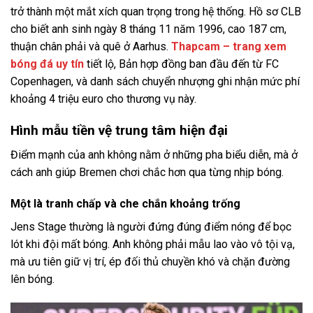
trở thành một mắt xích quan trọng trong hệ thống. Hồ sơ CLB
cho biết anh sinh ngày 8 tháng 11 năm 1996, cao 187 cm,
thuận chân phải và quê ở Aarhus.
Thapcam – trang xem
bóng đá uy tín
tiết lộ, Bản hợp đồng ban đầu đến từ FC
Copenhagen, và danh sách chuyển nhượng ghi nhận mức phí
khoảng 4 triệu euro cho thương vụ này.
Hình mẫu tiền vệ trung tâm hiện đại
Điểm mạnh của anh không nằm ở những pha biểu diễn, mà ở
cách anh giúp Bremen chơi chắc hơn qua từng nhịp bóng.
Một là tranh chấp và che chắn khoảng trống
Jens Stage thường là người đứng đúng điểm nóng để bọc
lót khi đội mất bóng. Anh không phải mẫu lao vào vô tội vạ,
mà ưu tiên giữ vị trí, ép đối thủ chuyền khó và chặn đường
lên bóng.