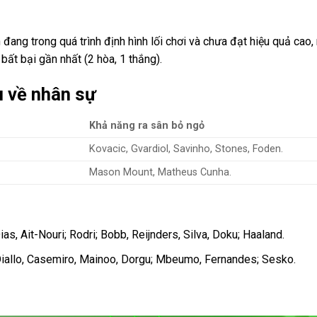
ang trong quá trình định hình lối chơi và chưa đạt hiệu quả cao,
 bất bại gần nhất (2 hòa, 1 thắng).
u về nhân sự
Khả năng ra sân bỏ ngỏ
Kovacic, Gvardiol, Savinho, Stones, Foden.
Mason Mount, Matheus Cunha.
, Ait-Nouri; Rodri; Bobb, Reijnders, Silva, Doku; Haaland.
Diallo, Casemiro, Mainoo, Dorgu; Mbeumo, Fernandes; Sesko.