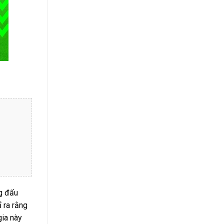
ng đấu
ỉ ra rằng
gia này