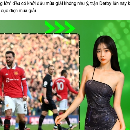
ng lớn” đều có khởi đầu mùa giải không như ý, trận Derby lần này 
cục diện mùa giải.