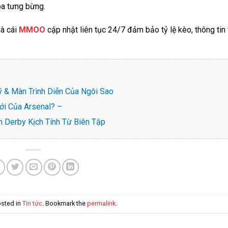
hòa tưng bừng.
hà cái
MMOO
cập nhật liên tục 24/7 đảm bảo tỷ lệ kèo, thông tin
 & Màn Trình Diễn Của Ngôi Sao
ới Của Arsenal? –
n Derby Kịch Tính Từ Biên Tập
osted in
Tin tức
. Bookmark the
permalink
.