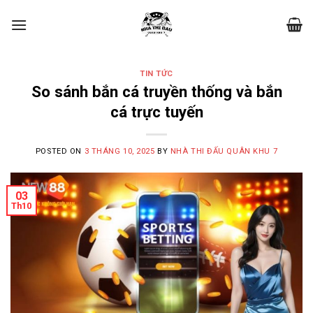
Skip
to
content
TIN TỨC
So sánh bắn cá truyền thống và bắn
cá trực tuyến
POSTED ON
3 THÁNG 10, 2025
BY
NHÀ THI ĐẤU QUÂN KHU 7
03
Th10