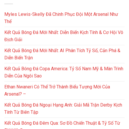
Myles Lewis-Skelly Đã Chinh Phục Đội Một Arsenal Như
Thế
Kết Quả Bóng Đá Mới Nhất: Diễn Biến Kịch Tính & Cơ Hội Vô
Địch Giải
Kết Quả Bóng Đá Mới Nhất: AI Phân Tích Tỷ Số, Cản Phá &
Diễn Biến Trận
Kết Quả Bóng Đá Copa America: Tỷ Số Nam Mỹ & Màn Trình
Diễn Của Ngôi Sao
Ethan Nwaneri Có Thể Trở Thành Biểu Tượng Mới Của
Arsenal? –
Kết Quả Bóng Đá Ngoại Hạng Anh: Giải Mã Trận Derby Kịch
Tính Từ Biên Tập
Kết Quả Bóng Đá Đêm Qua: Sơ Đồ Chiến Thuật & Tỷ Số Từ