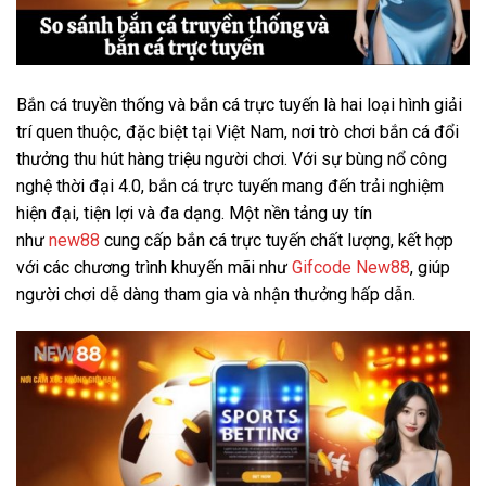
Bắn cá truyền thống và bắn cá trực tuyến là hai loại hình giải
trí quen thuộc, đặc biệt tại Việt Nam, nơi trò chơi bắn cá đổi
thưởng thu hút hàng triệu người chơi. Với sự bùng nổ công
nghệ thời đại 4.0, bắn cá trực tuyến mang đến trải nghiệm
hiện đại, tiện lợi và đa dạng. Một nền tảng uy tín
như
new88
cung cấp bắn cá trực tuyến chất lượng, kết hợp
với các chương trình khuyến mãi như
Gifcode New88
, giúp
người chơi dễ dàng tham gia và nhận thưởng hấp dẫn.