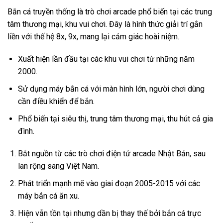
Bắn cá truyền thống là trò chơi arcade phổ biến tại các trung
tâm thương mại, khu vui chơi. Đây là hình thức giải trí gắn
liền với thế hệ 8x, 9x, mang lại cảm giác hoài niệm.
Xuất hiện lần đầu tại các khu vui chơi từ những năm
2000.
Sử dụng máy bắn cá với màn hình lớn, người chơi dùng
cần điều khiển để bắn.
Phổ biến tại siêu thị, trung tâm thương mại, thu hút cả gia
đình.
Bắt nguồn từ các trò chơi điện tử arcade Nhật Bản, sau
lan rộng sang Việt Nam.
Phát triển mạnh mẽ vào giai đoạn 2005-2015 với các
máy bắn cá ăn xu.
Hiện vẫn tồn tại nhưng dần bị thay thế bởi bắn cá trực