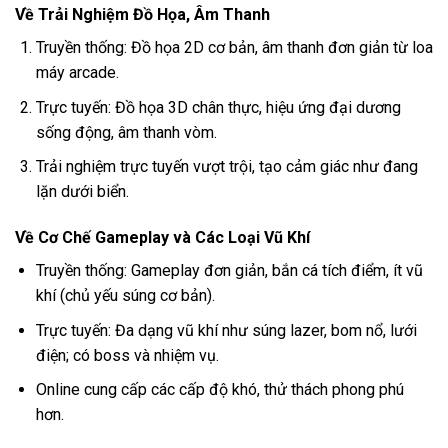
Về Trải Nghiệm Đồ Họa, Âm Thanh
Truyền thống: Đồ họa 2D cơ bản, âm thanh đơn giản từ loa
máy arcade.
Trực tuyến: Đồ họa 3D chân thực, hiệu ứng đại dương
sống động, âm thanh vòm.
Trải nghiệm trực tuyến vượt trội, tạo cảm giác như đang
lặn dưới biển.
Về Cơ Chế Gameplay và Các Loại Vũ Khí
Truyền thống: Gameplay đơn giản, bắn cá tích điểm, ít vũ
khí (chủ yếu súng cơ bản).
Trực tuyến: Đa dạng vũ khí như súng lazer, bom nổ, lưới
điện; có boss và nhiệm vụ.
Online cung cấp các cấp độ khó, thử thách phong phú
hơn.