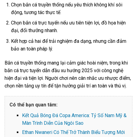
Chọn bắn cá truyền thống nếu yêu thích không khí sôi
động, tương tác thực tế.
Chọn bắn cá trực tuyến nếu ưu tiên tiện lợi, đồ họa hiện
đại, đổi thưởng nhanh.
Kết hợp cả hai để trải nghiệm đa dạng, nhưng cần đảm
bảo an toàn pháp lý.
Bắn cá truyền thống mang lại cảm giác hoài niệm, trong khi
bắn cá trực tuyến dẫn đầu xu hướng 2025 với công nghệ
hiện đại và tiện lợi. Người chơi nên cân nhắc ưu nhược điểm,
chọn nền tảng uy tín để tận hưởng giải trí an toàn và thú vị.
Có thể bạn quan tâm:
Kết Quả Bóng Đá Copa America: Tỷ Số Nam Mỹ &
Màn Trình Diễn Của Ngôi Sao
Ethan Nwaneri Có Thể Trở Thành Biểu Tượng Mới