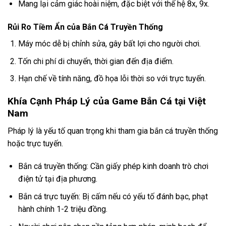
Mang lại cảm giác hoài niệm, đặc biệt với thế hệ 8x, 9x.
Rủi Ro Tiềm Ẩn của Bắn Cá Truyền Thống
Máy móc dễ bị chỉnh sửa, gây bất lợi cho người chơi.
Tốn chi phí di chuyển, thời gian đến địa điểm.
Hạn chế về tính năng, đồ họa lỗi thời so với trực tuyến.
Khía Cạnh Pháp Lý của Game Bắn Cá tại Việt
Nam
Pháp lý là yếu tố quan trọng khi tham gia bắn cá truyền thống
hoặc trực tuyến.
Bắn cá truyền thống: Cần giấy phép kinh doanh trò chơi
điện tử tại địa phương.
Bắn cá trực tuyến: Bị cấm nếu có yếu tố đánh bạc, phạt
hành chính 1-2 triệu đồng.