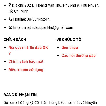
Địa chỉ: 202 Đ. Hoàng Văn Thụ, Phường 9, Phú Nhuận,
Hồ Chí Minh
Hotline: 08-38445244
Email:
nhathidauquankhu@gmail.com
CHÍNH SÁCH
VỀ CHÚNG TÔI
Nội quy nhà thi đấu QK
Giới thiệu
7
Câu hỏi thường gặp
Chính sách bảo mật
Điều khoản sử dụng
ĐĂNG KÍ NHẬN TIN
Gửi email đăng ký để nhận thông báo mới nhất về khuyến