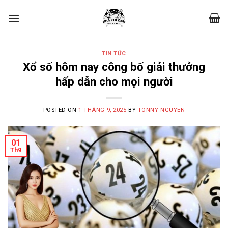
Skip
to
content
TIN TỨC
Xổ số hôm nay công bố giải thưởng
hấp dẫn cho mọi người
POSTED ON
1 THÁNG 9, 2025
BY
TONNY NGUYEN
01
Th9