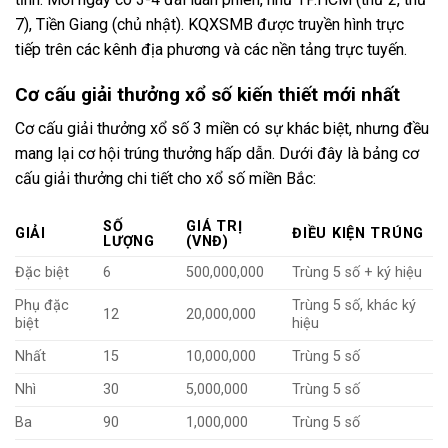
7), Tiền Giang (chủ nhật). KQXSMB được truyền hình trực
tiếp trên các kênh địa phương và các nền tảng trực tuyến.
Cơ cấu giải thưởng xổ số kiến thiết mới nhất
Cơ cấu giải thưởng xổ số 3 miền có sự khác biệt, nhưng đều
mang lại cơ hội trúng thưởng hấp dẫn. Dưới đây là bảng cơ
cấu giải thưởng chi tiết cho xổ số miền Bắc:
SỐ
GIÁ TRỊ
GIẢI
ĐIỀU KIỆN TRÚNG
LƯỢNG
(VNĐ)
Đặc biệt
6
500,000,000
Trùng 5 số + ký hiệu
Phụ đặc
Trùng 5 số, khác ký
12
20,000,000
biệt
hiệu
Nhất
15
10,000,000
Trùng 5 số
Nhì
30
5,000,000
Trùng 5 số
Ba
90
1,000,000
Trùng 5 số