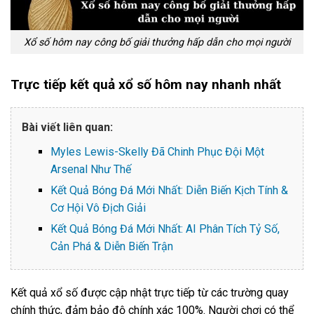
Xổ số hôm nay công bố giải thưởng hấp dẫn cho mọi người
Trực tiếp kết quả xổ số hôm nay nhanh nhất
Bài viết liên quan:
Myles Lewis-Skelly Đã Chinh Phục Đội Một
Arsenal Như Thế
Kết Quả Bóng Đá Mới Nhất: Diễn Biến Kịch Tính &
Cơ Hội Vô Địch Giải
Kết Quả Bóng Đá Mới Nhất: AI Phân Tích Tỷ Số,
Cản Phá & Diễn Biến Trận
Kết quả xổ số được cập nhật trực tiếp từ các trường quay
chính thức, đảm bảo độ chính xác 100%. Người chơi có thể