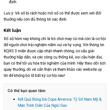
định.
Lưu ý: Vé số bị rách hoặc mờ số có thể được xem xét đổi
thưởng nếu còn đủ thông tin xác định.
Kết luận
Xổ số hôm nay không chỉ là trò chơi may rủi mà còn là cơ hội
để người chơi trải nghiệm niềm vui và hy vọng. Với thông tin
KQXS 3 miền được cập nhật nhanh chóng, cơ cấu giải
thưởng hấp dẫn, và các công cụ thống kê, soi cầu hiện đại,
bạn có thể tối ưu hóa trải nghiệm của mình. Hãy theo dõi lịch
quay thưởng, dò vé cẩn thận và tham khảo các website uy
tín để không bỏ lỡ bất kỳ cơ hội nào!
Có thể bạn quan tâm:
Kết Quả Bóng Đá Copa America: Tỷ Số Nam Mỹ &
Màn Trình Diễn Của Ngôi Sao