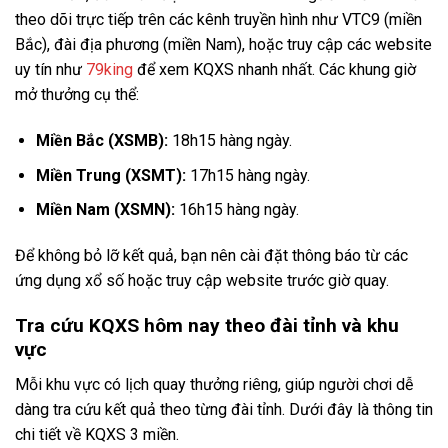
theo dõi trực tiếp trên các kênh truyền hình như VTC9 (miền
Bắc), đài địa phương (miền Nam), hoặc truy cập các website
uy tín như
79king
để xem KQXS nhanh nhất. Các khung giờ
mở thưởng cụ thể:
Miền Bắc (XSMB):
18h15 hàng ngày.
Miền Trung (XSMT):
17h15 hàng ngày.
Miền Nam (XSMN):
16h15 hàng ngày.
Để không bỏ lỡ kết quả, bạn nên cài đặt thông báo từ các
ứng dụng xổ số hoặc truy cập website trước giờ quay.
Tra cứu KQXS hôm nay theo đài tỉnh và khu
vực
Mỗi khu vực có lịch quay thưởng riêng, giúp người chơi dễ
dàng tra cứu kết quả theo từng đài tỉnh. Dưới đây là thông tin
chi tiết về KQXS 3 miền.