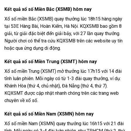
Kết quả xổ số Miền Bắc (XSMB) hôm nay
Xổ số miền Bắc (XSMB) quay thưởng lúc 18h15 hàng ngày
tại 53E Hàng Bài, Hoàn Kiếm, Hà Nội. KQXSMB bao gồm 8
giải, từ giải đặc biệt đến giải bảy, với 27 lần quay thưởng.
Người chơi có thể tra cứu KQXSMB trên các website uy tín
hoặc qua ứng dụng di động.
Kết quả xổ số Miền Trung (XSMT) hôm nay
Xổ số miền Trung (XSMT) mở thưởng lúc 17h15 với 14 đài
tỉnh luân phiên. Mỗi ngày có từ 1-3 đài quay thưởng, ví dụ:
Khánh Hòa (thứ 4, chủ nhật), Đà Nẵng (thứ 4, thứ 7).
KQXSMT được cập nhật nhanh chóng trên các trang web
chuyên về xổ số.
Kết quả xổ số Miền Nam (XSMN) hôm nay
Xổ số miền Nam (XSMN) quay thưởng lúc 16h15 với 21 đài
tỉnh. Mỗi ngày có 3-4 đài luân phiên, như TP.HCM (thứ 2, thứ