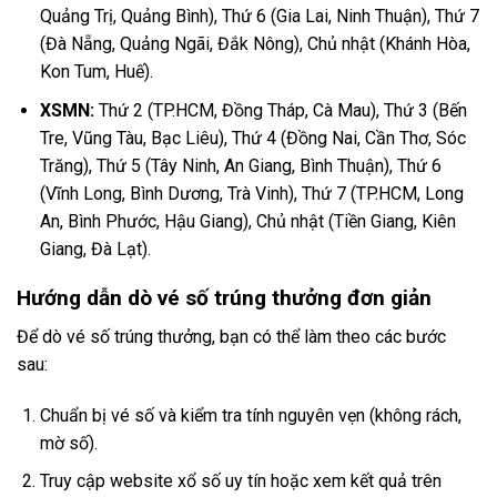
Quảng Trị, Quảng Bình), Thứ 6 (Gia Lai, Ninh Thuận), Thứ 7
(Đà Nẵng, Quảng Ngãi, Đắk Nông), Chủ nhật (Khánh Hòa,
Kon Tum, Huế).
XSMN:
Thứ 2 (TP.HCM, Đồng Tháp, Cà Mau), Thứ 3 (Bến
Tre, Vũng Tàu, Bạc Liêu), Thứ 4 (Đồng Nai, Cần Thơ, Sóc
Trăng), Thứ 5 (Tây Ninh, An Giang, Bình Thuận), Thứ 6
(Vĩnh Long, Bình Dương, Trà Vinh), Thứ 7 (TP.HCM, Long
An, Bình Phước, Hậu Giang), Chủ nhật (Tiền Giang, Kiên
Giang, Đà Lạt).
Hướng dẫn dò vé số trúng thưởng đơn giản
Để dò vé số trúng thưởng, bạn có thể làm theo các bước
sau:
Chuẩn bị vé số và kiểm tra tính nguyên vẹn (không rách,
mờ số).
Truy cập website xổ số uy tín hoặc xem kết quả trên