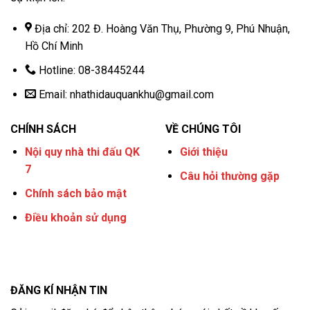
Địa chỉ: 202 Đ. Hoàng Văn Thụ, Phường 9, Phú Nhuận,
Hồ Chí Minh
Hotline: 08-38445244
Email:
nhathidauquankhu@gmail.com
CHÍNH SÁCH
VỀ CHÚNG TÔI
Nội quy nhà thi đấu QK
Giới thiệu
7
Câu hỏi thường gặp
Chính sách bảo mật
Điều khoản sử dụng
ĐĂNG KÍ NHẬN TIN