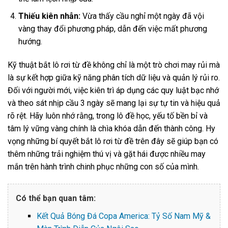
Thiếu kiên nhẫn:
Vừa thấy cầu nghỉ một ngày đã vội
vàng thay đổi phương pháp, dẫn đến việc mất phương
hướng.
Kỹ thuật bắt lô rơi từ đề không chỉ là một trò chơi may rủi mà
là sự kết hợp giữa kỹ năng phân tích dữ liệu và quản lý rủi ro.
Đối với người mới, việc kiên trì áp dụng các quy luật bạc nhớ
và theo sát nhịp cầu 3 ngày sẽ mang lại sự tự tin và hiệu quả
rõ rệt. Hãy luôn nhớ rằng, trong lô đề học, yếu tố bền bỉ và
tâm lý vững vàng chính là chìa khóa dẫn đến thành công. Hy
vọng những bí quyết bắt lô rơi từ đề trên đây sẽ giúp bạn có
thêm những trải nghiệm thú vị và gặt hái được nhiều may
mắn trên hành trình chinh phục những con số của mình.
Có thể bạn quan tâm:
Kết Quả Bóng Đá Copa America: Tỷ Số Nam Mỹ &