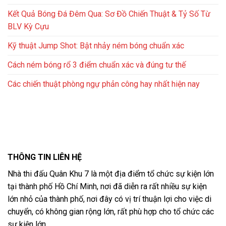
Kết Quả Bóng Đá Đêm Qua: Sơ Đồ Chiến Thuật & Tỷ Số Từ
BLV Kỳ Cựu
Kỹ thuật Jump Shot: Bật nhảy ném bóng chuẩn xác
Cách ném bóng rổ 3 điểm chuẩn xác và đúng tư thế
Các chiến thuật phòng ngự phản công hay nhất hiện nay
THÔNG TIN LIÊN HỆ
Nhà thi đấu Quân Khu 7 là một địa điểm tổ chức sự kiện lớn
tại thành phố Hồ Chí Minh, nơi đã diễn ra rất nhiều sự kiện
lớn nhỏ của thành phố, nơi đây có vị trí thuận lợi cho việc di
chuyển, có không gian rộng lớn, rất phù hợp cho tổ chức các
sự kiện lớn.