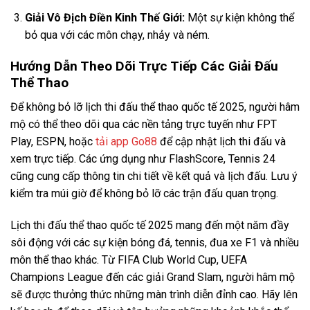
Giải Vô Địch Điền Kinh Thế Giới:
Một sự kiện không thể
bỏ qua với các môn chạy, nhảy và ném.
Hướng Dẫn Theo Dõi Trực Tiếp Các Giải Đấu
Thể Thao
Để không bỏ lỡ lịch thi đấu thể thao quốc tế 2025, người hâm
mộ có thể theo dõi qua các nền tảng trực tuyến như FPT
Play, ESPN, hoặc
tải app Go88
để cập nhật lịch thi đấu và
xem trực tiếp. Các ứng dụng như FlashScore, Tennis 24
cũng cung cấp thông tin chi tiết về kết quả và lịch đấu. Lưu ý
kiểm tra múi giờ để không bỏ lỡ các trận đấu quan trọng.
Lịch thi đấu thể thao quốc tế 2025 mang đến một năm đầy
sôi động với các sự kiện bóng đá, tennis, đua xe F1 và nhiều
môn thể thao khác. Từ FIFA Club World Cup, UEFA
Champions League đến các giải Grand Slam, người hâm mộ
sẽ được thưởng thức những màn trình diễn đỉnh cao. Hãy lên