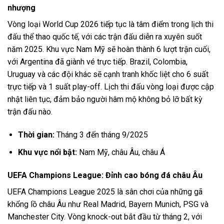
nhượng
Vòng loại World Cup 2026 tiếp tục là tâm điểm trong lịch thi
đấu thể thao quốc tế, với các trận đấu diễn ra xuyên suốt
năm 2025. Khu vực Nam Mỹ sẽ hoàn thành 6 lượt trận cuối,
với Argentina đã giành vé trực tiếp. Brazil, Colombia,
Uruguay và các đội khác sẽ cạnh tranh khốc liệt cho 6 suất
trực tiếp và 1 suất play-off. Lịch thi đấu vòng loại được cập
nhật liên tục, đảm bảo người hâm mộ không bỏ lỡ bất kỳ
trận đấu nào.
Thời gian:
Tháng 3 đến tháng 9/2025
Khu vực nổi bật:
Nam Mỹ, châu Âu, châu Á
UEFA Champions League: Đỉnh cao bóng đá châu Âu
UEFA Champions League 2025 là sân chơi của những gã
khổng lồ châu Âu như Real Madrid, Bayern Munich, PSG và
Manchester City. Vòng knock-out bắt đầu từ tháng 2, với