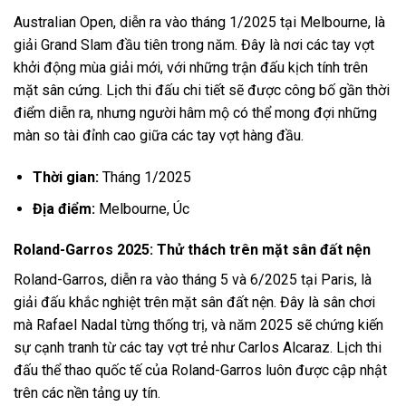
Australian Open, diễn ra vào tháng 1/2025 tại Melbourne, là
giải Grand Slam đầu tiên trong năm. Đây là nơi các tay vợt
khởi động mùa giải mới, với những trận đấu kịch tính trên
mặt sân cứng. Lịch thi đấu chi tiết sẽ được công bố gần thời
điểm diễn ra, nhưng người hâm mộ có thể mong đợi những
màn so tài đỉnh cao giữa các tay vợt hàng đầu.
Thời gian:
Tháng 1/2025
Địa điểm:
Melbourne, Úc
Roland-Garros 2025: Thử thách trên mặt sân đất nện
Roland-Garros, diễn ra vào tháng 5 và 6/2025 tại Paris, là
giải đấu khắc nghiệt trên mặt sân đất nện. Đây là sân chơi
mà Rafael Nadal từng thống trị, và năm 2025 sẽ chứng kiến
sự cạnh tranh từ các tay vợt trẻ như Carlos Alcaraz. Lịch thi
đấu thể thao quốc tế của Roland-Garros luôn được cập nhật
trên các nền tảng uy tín.