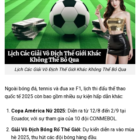
Lịch Các Giải Vô Địch Thế Giới Khác Không Thể Bỏ Qua
Ngoài bóng đá, tennis và đua xe F1, lịch thi đấu thể thao
quốc tế 2025 còn bao gồm nhiều sự kiện hấp dẫn khác:
Copa América Nữ 2025:
Diễn ra từ 12/8 đến 2/9 tại
Ecuador, với sự tham gia của 10 đội CONMEBOL.
Giải Vô Địch Bóng Rổ Thế Giới:
Dự kiến diễn ra vào mùa
hè 2025, thu hút các đội bóng hàng đầu.