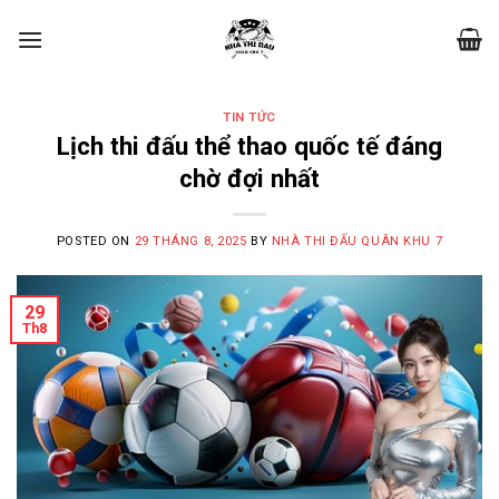
Skip
to
content
TIN TỨC
Lịch thi đấu thể thao quốc tế đáng
chờ đợi nhất
POSTED ON
29 THÁNG 8, 2025
BY
NHÀ THI ĐẤU QUÂN KHU 7
29
Th8