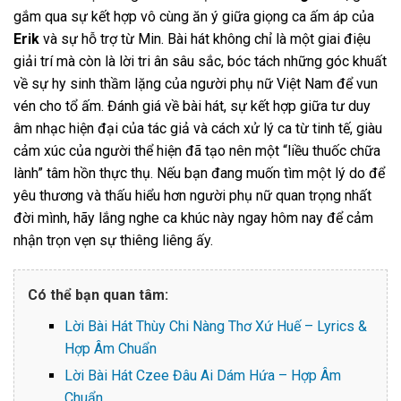
gắm qua sự kết hợp vô cùng ăn ý giữa giọng ca ấm áp của
Erik
và sự hỗ trợ từ Min. Bài hát không chỉ là một giai điệu
giải trí mà còn là lời tri ân sâu sắc, bóc tách những góc khuất
về sự hy sinh thầm lặng của người phụ nữ Việt Nam để vun
vén cho tổ ấm. Đánh giá về bài hát, sự kết hợp giữa tư duy
âm nhạc hiện đại của tác giả và cách xử lý ca từ tinh tế, giàu
cảm xúc của người thể hiện đã tạo nên một “liều thuốc chữa
lành” tâm hồn thực thụ. Nếu bạn đang muốn tìm một lý do để
yêu thương và thấu hiểu hơn người phụ nữ quan trọng nhất
đời mình, hãy lắng nghe ca khúc này ngay hôm nay để cảm
nhận trọn vẹn sự thiêng liêng ấy.
Có thể bạn quan tâm:
Lời Bài Hát Thùy Chi Nàng Thơ Xứ Huế – Lyrics &
Hợp Âm Chuẩn
Lời Bài Hát Czee Đâu Ai Dám Hứa – Hợp Âm
Chuẩn