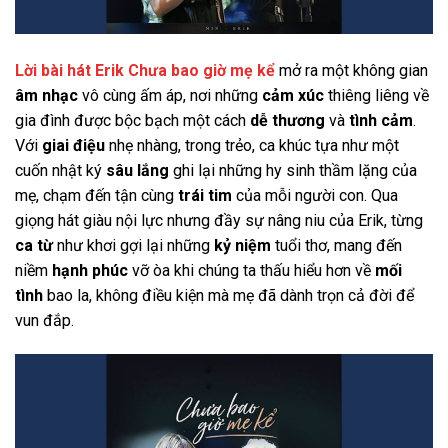
Lời bài hát Erik Chưa bao giờ mẹ kể
mở ra một không gian
âm nhạc
vô cùng ấm áp, nơi những
cảm xúc
thiêng liêng về
gia đình được bộc bạch một cách
dễ thương
và
tình cảm
.
Với
giai điệu
nhẹ nhàng, trong trẻo, ca khúc tựa như một
cuốn nhật ký
sâu lắng
ghi lại những hy sinh thầm lặng của
mẹ, chạm đến tận cùng
trái tim
của mỗi người con. Qua
giọng hát giàu nội lực nhưng đầy sự nâng niu của Erik, từng
ca từ
như khơi gợi lại những
kỷ niệm
tuổi thơ, mang đến
niềm
hạnh phúc
vỡ òa khi chúng ta thấu hiểu hơn về
mối
tình
bao la, không điều kiện mà mẹ đã dành trọn cả đời để
vun đắp.