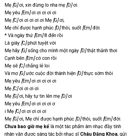
Mẹ
[
G
]
ơi, xin đừng lo nha mẹ
[
D
]
ơi.
Mẹ yêu
[
Em
]
ơi ơi ơi ơi ơi
Mẹ
[
C
]
ơi ơi ơi ơi ơi Mẹ
[
G
]
ơi,
Mẹ chỉ được hạnh phúc
[
D
]
thôi, suốt
[
Em
]
đời.
* Và ngày thứ
[
Em
]
8 đến rồi
Là giây
[
C
]
phút tuyệt vời
Mẹ hãy
[
G
]
sống cho mình một ngày
[
D
]
thật thảnh thơi
Cạnh bên
[
Em
]
có con rồi
Mẹ sẽ
[
C
]
chẳng lẻ loi
Và mơ
[
G
]
ước cuộc đời thành hiện
[
D
]
thực sớm thôi
Mẹ yêu
[
Em
]
ơi ơi ơi ơi ơi
Mẹ
[
C
]
ơi ơi ơi ơi
Mẹ
[
G
]
ơi, hãy tự tin lên mẹ
[
D
]
ơi
Mẹ yêu
[
Em
]
ơi ơi ơi ơi ơ
i Mẹ
[
C
]
ơi ơi ơi ơi ơi
Mẹ
[
G
]
ơi, Mẹ chỉ được hạnh phúc
[
D
]
thôi, suốt
[
Em
]
đời.
Chưa bao giờ mẹ kể
là một tác phẩm âm nhạc đầy tính
nhân văn được sáng tác bởi nhạc sĩ
Châu Đăng Khoa
, gửi