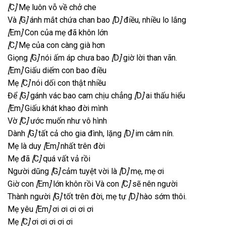
[
C
]
Mẹ luôn vỗ về chở che
Và
[
G
]
ánh mắt chứa chan bao
[
D
]
điều, nhiều lo lắng
[
Em
]
Con của mẹ đã khôn lớn
[
C
]
Mẹ của con càng già hơn
Giọng
[
G
]
nói ấm áp chưa bao
[
D
]
giờ lời than vãn.
[
Em
]
Giấu diếm con bao điều
Mẹ
[
C
]
nói dối con thật nhiều
Để
[
G
]
gánh vác bao cam chịu chẳng
[
D
]
ai thấu hiểu
[
Em
]
Giấu khát khao đời mình
Vờ
[
C
]
ước muốn như vô hình
Dành
[
G
]
tất cả cho gia đình, lặng
[
D
]
im câm nín.
Mẹ là duy
[
Em
]
nhất trên đời
Mẹ đã
[
C
]
quá vất vả rồi
Người dũng
[
G
]
cảm tuyệt vời là
[
D
]
mẹ, mẹ ơi
Giờ con
[
Em
]
lớn khôn rồi Và con
[
C
]
sẽ nên người
Thành người
[
G
]
tốt trên đời, mẹ tự
[
D
]
hào sớm thôi.
Mẹ yêu
[
Em
]
ơi ơi ơi ơi ơi
Mẹ
[
C
]
ơi ơi ơi ơi ơi