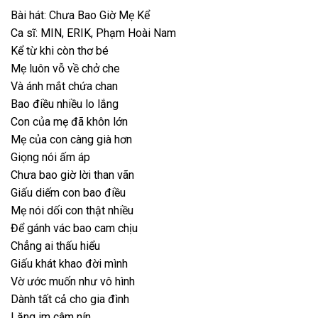
Bài hát: Chưa Bao Giờ Mẹ Kể
Ca sĩ: MIN, ERIK, Phạm Hoài Nam
Kể từ khi còn thơ bé
Mẹ luôn vỗ về chở che
Và ánh mắt chứa chan
Bao điều nhiều lo lắng
Con của mẹ đã khôn lớn
Mẹ của con càng già hơn
Giọng nói ấm áp
Chưa bao giờ lời than vãn
Giấu diếm con bao điều
Mẹ nói dối con thật nhiều
Để gánh vác bao cam chịu
Chẳng ai thấu hiểu
Giấu khát khao đời mình
Vờ ước muốn như vô hình
Dành tất cả cho gia đình
Lặng im câm nín