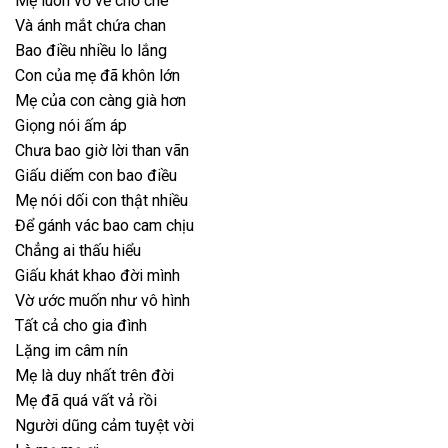
Mẹ luôn vỗ về chở che
Và ánh mắt chứa chan
Bao điều nhiều lo lắng
Con của mẹ đã khôn lớn
Mẹ của con càng già hơn
Giọng nói ấm áp
Chưa bao giờ lời than vãn
Giấu diếm con bao điều
Mẹ nói dối con thật nhiều
Để gánh vác bao cam chịu
Chẳng ai thấu hiểu
Giấu khát khao đời mình
Vờ ước muốn như vô hình
Tất cả cho gia đình
Lặng im câm nín
Mẹ là duy nhất trên đời
Mẹ đã quá vất vả rồi
Người dũng cảm tuyệt vời