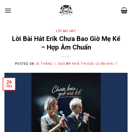
Skip
to
content
LỜI BÀI HÁT
Lời Bài Hát Erik Chưa Bao Giờ Mẹ Kể
– Hợp Âm Chuẩn
POSTED ON
26 THÁNG 1, 2026
BY
NHÀ THI ĐẤU QUÂN KHU 7
26
Th1