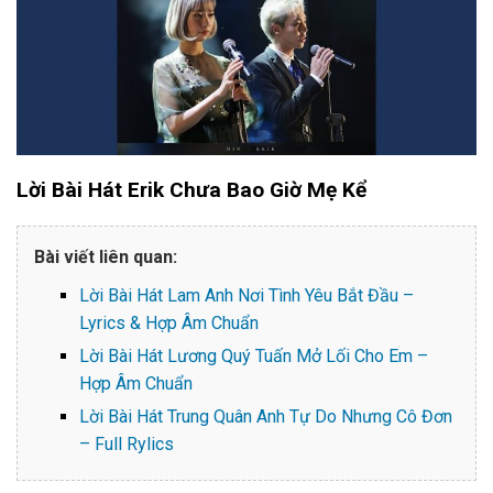
Lời Bài Hát Erik Chưa Bao Giờ Mẹ Kể
Bài viết liên quan:
Lời Bài Hát Lam Anh Nơi Tình Yêu Bắt Đầu –
Lyrics & Hợp Âm Chuẩn
Lời Bài Hát Lương Quý Tuấn Mở Lối Cho Em –
Hợp Âm Chuẩn
Lời Bài Hát Trung Quân Anh Tự Do Nhưng Cô Đơn
– Full Rylics