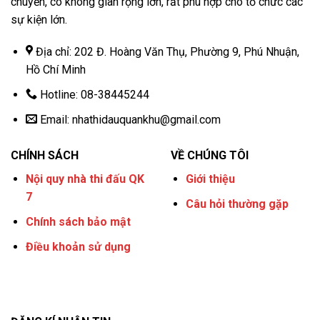
chuyển, có không gian rộng lớn, rất phù hợp cho tổ chức các
sự kiện lớn.
Địa chỉ: 202 Đ. Hoàng Văn Thụ, Phường 9, Phú Nhuận,
Hồ Chí Minh
Hotline: 08-38445244
Email:
nhathidauquankhu@gmail.com
CHÍNH SÁCH
VỀ CHÚNG TÔI
Nội quy nhà thi đấu QK
Giới thiệu
7
Câu hỏi thường gặp
Chính sách bảo mật
Điều khoản sử dụng