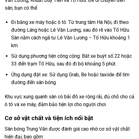
Văn Lương, Khuất Duy Tiến và Tố Hữu. Để di chuyển đến
sân, bạn có thể:
Đi bằng xe máy hoặc ô tô: Từ trung tâm Hà Nội, đi theo
đường Láng hoặc Lê Văn Lương, sau đó rẽ vào Tố Hữu.
Sân nằm cách ngã tư Lê Văn Lương – Tố Hữu khoảng 1
km.
Sử dụng phương tiện công cộng: Bắt xe buýt số 22 hoặc
33 đến trạm Tố Hữu, sau đó đi bộ khoảng 5 phút.
Ứng dụng đặt xe: Sử dụng Grab, Be hoặc taxiide để tìm
đường đến sân bóng.
Khu vực xung quanh sân có bãi đỗ xe rộng rãi, đủ chỗ cho cả
ô tô và xe máy, đảm bảo tiện lợi cho người chơi.
Cơ sở vật chất và tiện ích nổi bật
Sân bóng Trung Văn được đánh giá cao nhờ cơ sở vật chất
hiện đại, bao gồm: