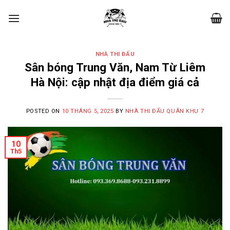
Skip
to
content
NHÀ THI ĐẤU
Sân bóng Trung Văn, Nam Từ Liêm
Hà Nội: cập nhật địa điểm giá cả
POSTED ON
10 THÁNG 5, 2025
BY
NHÀ THI ĐẤU QUÂN KHU 7
10
Th5