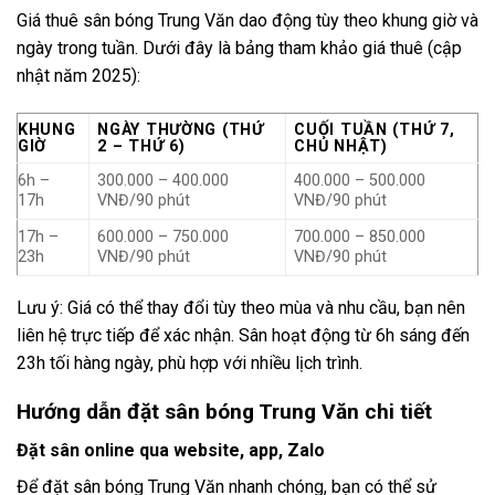
Giá thuê sân bóng Trung Văn dao động tùy theo khung giờ và
ngày trong tuần. Dưới đây là bảng tham khảo giá thuê (cập
nhật năm 2025):
KHUNG
NGÀY THƯỜNG (THỨ
CUỐI TUẦN (THỨ 7,
GIỜ
2 – THỨ 6)
CHỦ NHẬT)
6h –
300.000 – 400.000
400.000 – 500.000
17h
VNĐ/90 phút
VNĐ/90 phút
17h –
600.000 – 750.000
700.000 – 850.000
23h
VNĐ/90 phút
VNĐ/90 phút
Lưu ý: Giá có thể thay đổi tùy theo mùa và nhu cầu, bạn nên
liên hệ trực tiếp để xác nhận. Sân hoạt động từ 6h sáng đến
23h tối hàng ngày, phù hợp với nhiều lịch trình.
Hướng dẫn đặt sân bóng Trung Văn chi tiết
Đặt sân online qua website, app, Zalo
Để đặt sân bóng Trung Văn nhanh chóng, bạn có thể sử