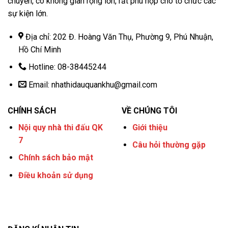
chuyển, có không gian rộng lớn, rất phù hợp cho tổ chức các
sự kiện lớn.
Địa chỉ: 202 Đ. Hoàng Văn Thụ, Phường 9, Phú Nhuận,
Hồ Chí Minh
Hotline: 08-38445244
Email:
nhathidauquankhu@gmail.com
CHÍNH SÁCH
VỀ CHÚNG TÔI
Nội quy nhà thi đấu QK
Giới thiệu
7
Câu hỏi thường gặp
Chính sách bảo mật
Điều khoản sử dụng