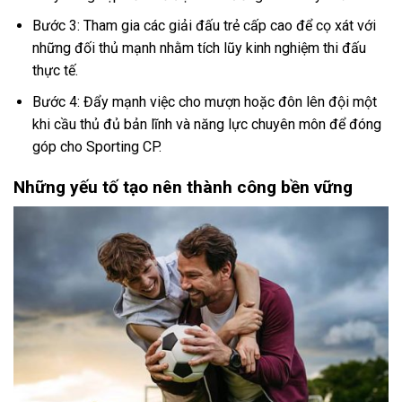
Bước 3: Tham gia các giải đấu trẻ cấp cao để cọ xát với
những đối thủ mạnh nhằm tích lũy kinh nghiệm thi đấu
thực tế.
Bước 4: Đẩy mạnh việc cho mượn hoặc đôn lên đội một
khi cầu thủ đủ bản lĩnh và năng lực chuyên môn để đóng
góp cho Sporting CP.
Những yếu tố tạo nên thành công bền vững