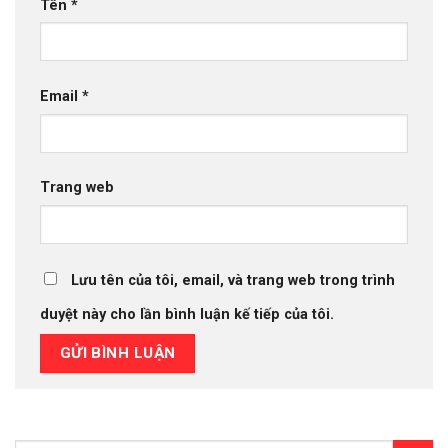
Tên
*
Email
*
Trang web
Lưu tên của tôi, email, và trang web trong trình
duyệt này cho lần bình luận kế tiếp của tôi.