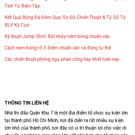
Tính Từ Biên Tập
Kết Quả Bóng Đá Đêm Qua: Sơ Đồ Chiến Thuật & Tỷ Số Từ
BLV Kỳ Cựu
Kỹ thuật Jump Shot: Bật nhảy ném bóng chuẩn xác
Cách ném bóng rổ 3 điểm chuẩn xác và đúng tư thế
Các chiến thuật phòng ngự phản công hay nhất hiện nay
THÔNG TIN LIÊN HỆ
Nhà thi đấu Quân Khu 7 là một địa điểm tổ chức sự kiện lớn
tại thành phố Hồ Chí Minh, nơi đã diễn ra rất nhiều sự kiện
lớn nhỏ của thành phố, nơi đây có vị trí thuận lợi cho việc di