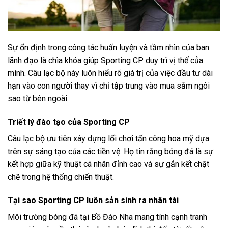
Sự ổn định trong công tác huấn luyện và tầm nhìn của ban
lãnh đạo là chìa khóa giúp Sporting CP duy trì vị thế của
mình. Câu lạc bộ này luôn hiểu rõ giá trị của việc đầu tư dài
hạn vào con người thay vì chỉ tập trung vào mua sắm ngôi
sao từ bên ngoài.
Triết lý đào tạo của Sporting CP
Câu lạc bộ ưu tiên xây dựng lối chơi tấn công hoa mỹ dựa
trên sự sáng tạo của các tiền vệ. Họ tin rằng bóng đá là sự
kết hợp giữa kỹ thuật cá nhân đỉnh cao và sự gắn kết chặt
chẽ trong hệ thống chiến thuật.
Tại sao Sporting CP luôn sản sinh ra nhân tài
Môi trường bóng đá tại Bồ Đào Nha mang tính cạnh tranh