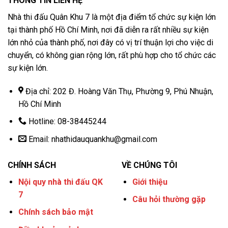
THÔNG TIN LIÊN HỆ
Nhà thi đấu Quân Khu 7 là một địa điểm tổ chức sự kiện lớn
tại thành phố Hồ Chí Minh, nơi đã diễn ra rất nhiều sự kiện
lớn nhỏ của thành phố, nơi đây có vị trí thuận lợi cho việc di
chuyển, có không gian rộng lớn, rất phù hợp cho tổ chức các
sự kiện lớn.
Địa chỉ: 202 Đ. Hoàng Văn Thụ, Phường 9, Phú Nhuận,
Hồ Chí Minh
Hotline: 08-38445244
Email:
nhathidauquankhu@gmail.com
CHÍNH SÁCH
VỀ CHÚNG TÔI
Nội quy nhà thi đấu QK
Giới thiệu
7
Câu hỏi thường gặp
Chính sách bảo mật