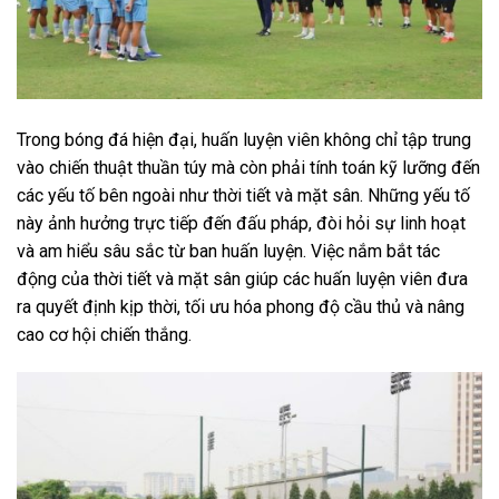
Trong bóng đá hiện đại, huấn luyện viên không chỉ tập trung
vào chiến thuật thuần túy mà còn phải tính toán kỹ lưỡng đến
các yếu tố bên ngoài như thời tiết và mặt sân. Những yếu tố
này ảnh hưởng trực tiếp đến đấu pháp, đòi hỏi sự linh hoạt
và am hiểu sâu sắc từ ban huấn luyện. Việc nắm bắt tác
động của thời tiết và mặt sân giúp các huấn luyện viên đưa
ra quyết định kịp thời, tối ưu hóa phong độ cầu thủ và nâng
cao cơ hội chiến thắng.