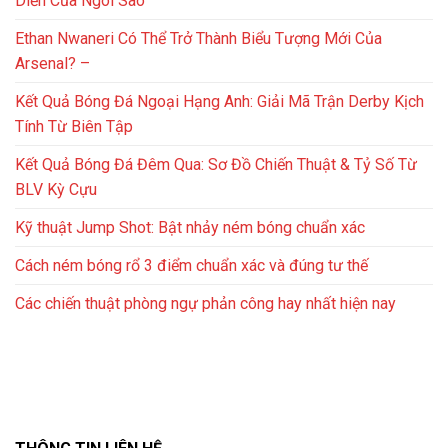
Diễn Của Ngôi Sao
Ethan Nwaneri Có Thể Trở Thành Biểu Tượng Mới Của
Arsenal? –
Kết Quả Bóng Đá Ngoại Hạng Anh: Giải Mã Trận Derby Kịch
Tính Từ Biên Tập
Kết Quả Bóng Đá Đêm Qua: Sơ Đồ Chiến Thuật & Tỷ Số Từ
BLV Kỳ Cựu
Kỹ thuật Jump Shot: Bật nhảy ném bóng chuẩn xác
Cách ném bóng rổ 3 điểm chuẩn xác và đúng tư thế
Các chiến thuật phòng ngự phản công hay nhất hiện nay