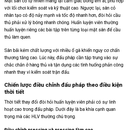
Mặt sân cỏ tự nhiên mang lại cảm giác bóng êm ái, phù hợp
với lối chơi kiểm soát và kỹ thuật cao. Ngược lại, sân cỏ
nhân tạo có độ nảy mạnh và tốc độ nhanh hơn, đòi hỏi cầu
thủ phải xử lý bóng nhanh chóng. Huấn luyện viên thường
huấn luyện riêng các bài tập trên từng loại mặt sân để cầu
thủ làm quen.
Sân bãi kém chất lượng với nhiều ổ gà khiến nguy cơ chấn
thương tăng cao. Lúc này, đấu pháp cần tập trung vào sự
chắc chắn ở hàng thủ và tận dụng các tình huống phản công
nhanh thay vì kiểm soát trận đấu.
Chiến lược điều chỉnh đấu pháp theo điều kiện
thời tiết
Thời tiết thay đổi đòi hỏi huấn luyện viên phải có sự linh
hoạt cao trong đấu pháp. Dưới đây là ba khía cạnh quan
trọng mà các HLV thường chú trọng.
Điều chỉnh pressing và pressing tầm cao