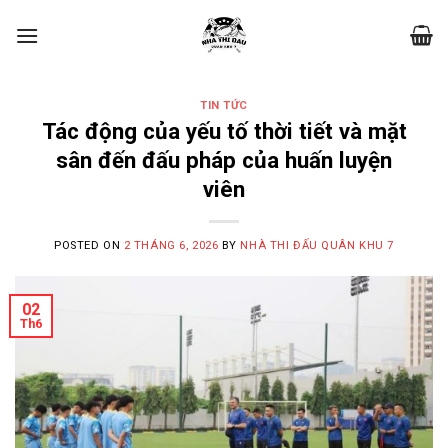
Skip
to
content
TIN TỨC
Tác động của yếu tố thời tiết và mặt
sân đến đấu pháp của huấn luyện
viên
POSTED ON
2 THÁNG 6, 2026
BY
NHÀ THI ĐẤU QUÂN KHU 7
02
Th6