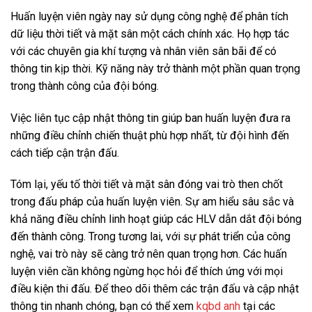
Huấn luyện viên ngày nay sử dụng công nghệ để phân tích
dữ liệu thời tiết và mặt sân một cách chính xác. Họ hợp tác
với các chuyên gia khí tượng và nhân viên sân bãi để có
thông tin kịp thời. Kỹ năng này trở thành một phần quan trọng
trong thành công của đội bóng.
Việc liên tục cập nhật thông tin giúp ban huấn luyện đưa ra
những điều chỉnh chiến thuật phù hợp nhất, từ đội hình đến
cách tiếp cận trận đấu.
Tóm lại, yếu tố thời tiết và mặt sân đóng vai trò then chốt
trong đấu pháp của huấn luyện viên. Sự am hiểu sâu sắc và
khả năng điều chỉnh linh hoạt giúp các HLV dẫn dắt đội bóng
đến thành công. Trong tương lai, với sự phát triển của công
nghệ, vai trò này sẽ càng trở nên quan trọng hơn. Các huấn
luyện viên cần không ngừng học hỏi để thích ứng với mọi
điều kiện thi đấu. Để theo dõi thêm các trận đấu và cập nhật
thông tin nhanh chóng, bạn có thể xem
kqbd anh
tại các