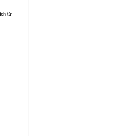
ích từ
.