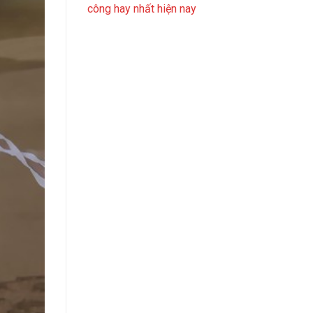
công hay nhất hiện nay