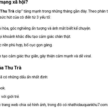
 mạng xã hội?
 Thu Trà
clip” tăng mạnh trong những tháng gần đây. Theo phân t
sức hút của cô đến từ 3 yếu tố:
 hòa, góc nghiêng ấn tượng và ánh mắt biết kể chuyện.
i khoảnh khắc đều tạo cảm giác chân thật.
 nền phù hợp, bố cục gọn gàng.
 tạo cảm giác thư giãn, gây thiện cảm mạnh và dễ viral.
ủa Thu Trà
ã có những dấu ấn nhất định:
ook.
với giới trẻ.
c trang web chia sẻ hình ảnh, trong đó có nhathidauquankhu7.com