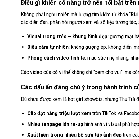
Điều gì khiến cô nàng trở nên nổi bật trên
Không phải ngẫu nhiên mà lượng tìm kiếm từ khóa “
Bùi
các diễn đàn, phản hồi người xem và số liệu tương tác, 
Visual trong trẻo – khung hình đẹp:
gương mặt hài
Biểu cảm tự nhiên:
không gượng ép, không diễn, mọ
Phong cách video tinh tế:
màu sắc nhẹ nhàng, nhạc
Các video của cô vì thế không chỉ “xem cho vui”, mà còn
Các dấu ấn đáng chú ý trong hành trình c
Dù chưa được xem là hot girl showbiz, nhưng Thu Trà đ
Clip đạt hàng triệu lượt xem
trên TikTok và Faceb
Nhiều fanpage lớn re-up
hình ảnh vì visual phù hợp 
Xuất hiện trong nhiều bộ sưu tập ảnh đẹp
trên cá