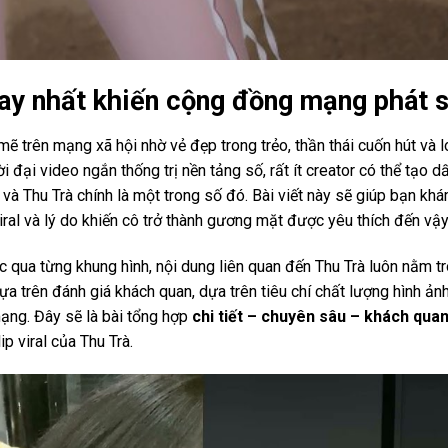
hay nhất khiến cộng đồng mạng phát 
 trên mạng xã hội nhờ vẻ đẹp trong trẻo, thần thái cuốn hút và lo
ại video ngắn thống trị nền tảng số, rất ít creator có thể tạo d
 và Thu Trà chính là một trong số đó. Bài viết này sẽ giúp bạn kh
viral và lý do khiến cô trở thành gương mặt được yêu thích đến vậy
c qua từng khung hình, nội dung liên quan đến Thu Trà luôn nằm t
 trên đánh giá khách quan, dựa trên tiêu chí chất lượng hình ảnh
mạng. Đây sẽ là bài tổng hợp
chi tiết – chuyên sâu – khách qua
p viral của Thu Trà.