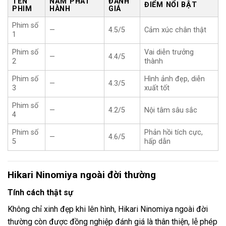
TÊN
NĂM PHÁT
ĐÁNH
ĐIỂM NỔI BẬT
PHIM
HÀNH
GIÁ
Phim số
—
4.5/5
Cảm xúc chân thật
1
Phim số
Vai diễn trưởng
—
4.4/5
2
thành
Phim số
Hình ảnh đẹp, diễn
—
4.3/5
3
xuất tốt
Phim số
—
4.2/5
Nội tâm sâu sắc
4
Phim số
Phản hồi tích cực,
—
4.6/5
5
hấp dẫn
Hikari Ninomiya ngoài đời thường
Tính cách thật sự
Không chỉ xinh đẹp khi lên hình, Hikari Ninomiya ngoài đời
thường còn được đồng nghiệp đánh giá là thân thiện, lễ phép