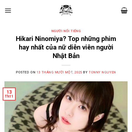
Skip
to
content
NGƯỜI NỔI TIẾNG
Hikari Ninomiya? Top những phim
hay nhất của nữ diễn viên người
Nhật Bản
POSTED ON
13 THÁNG MƯỜI MỘT, 2025
BY
TONNY NGUYEN
13
Th11